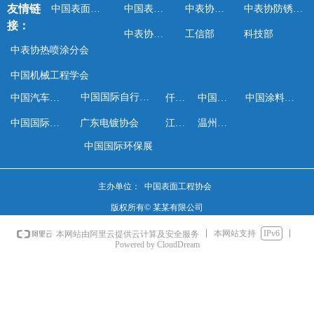
友情链
中国表面工程协会
中国表面处理网
中表协涂装分会
中表协防锈润滑分会
接：
中表协热浸镀分会
工信部
科技部
中表协热喷涂分会
中国机械工程学会
中国国际自行车展览会
中国汽车工程学会
仟佰镀
中国工业报
中国涂料工业协会
中国国际涂料博览会
广东电镀协会
江苏省表面工程协会
温州电镀协会
中国国际环保展
主办单位： 中国表面工程协会
版权所有©
某某有限公司
本网站支持
IPv6
本网站由阿里云提供云计算及安全服务
Powered by CloudDream