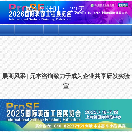
展会倒计时：
-23天
首页
关于我们
展商中心
观众中心
同期活动
交通指南
下载专区
往届回顾
国际
展商风采 | 元本咨询致力于成为企业共享研发实验
室