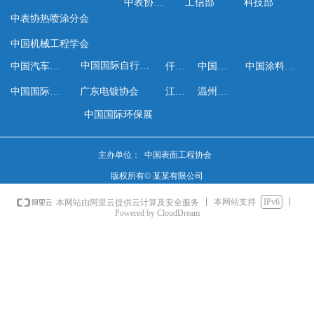
中表协热浸镀分会
工信部
科技部
中表协热喷涂分会
中国机械工程学会
中国国际自行车展览会
中国汽车工程学会
仟佰镀
中国工业报
中国涂料工业协会
中国国际涂料博览会
广东电镀协会
江苏省表面工程协会
温州电镀协会
中国国际环保展
主办单位： 中国表面工程协会
版权所有©
某某有限公司
本网站支持
IPv6
本网站由阿里云提供云计算及安全服务
Powered by CloudDream